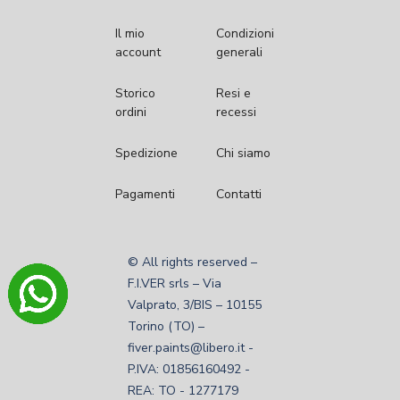
Il mio
Condizioni
account
generali
Storico
Resi e
ordini
recessi
Spedizione
Chi siamo
Pagamenti
Contatti
© All rights reserved –
F.I.VER srls – Via
Valprato, 3/BIS – 10155
Torino (TO) –
fiver.paints@libero.it -
P.IVA: 01856160492 -
REA: TO - 1277179