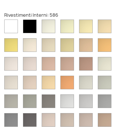
Rivestimenti Interni: 586
Bianco
Nero
501
502
503
504
505
506
507
508
509
510
511
512
513
514
515
516
517
518
519
520
521
522
523
524
525
526
527
528
529
530
531
532
533
534