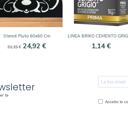
Anteprima
Anteprima


Stencil Pluto 60x60 Cm
LINEA BRIKO CEMENTO GRIGIO
24,92 €
1,14 €
31,15 €
ewsletter
er te