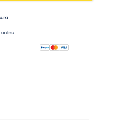
cura
 online