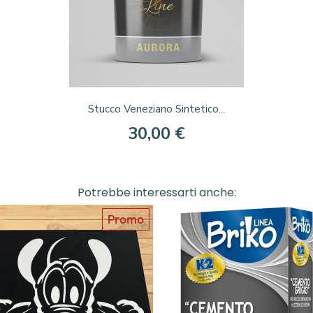
Anteprima

Stucco Veneziano Sintetico...
30,00 €
+117
Potrebbe interessarti anche:
Promo