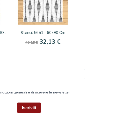
Anteprima

...
Stencil 5651 - 60x90 Cm
32,13 €
40,16 €