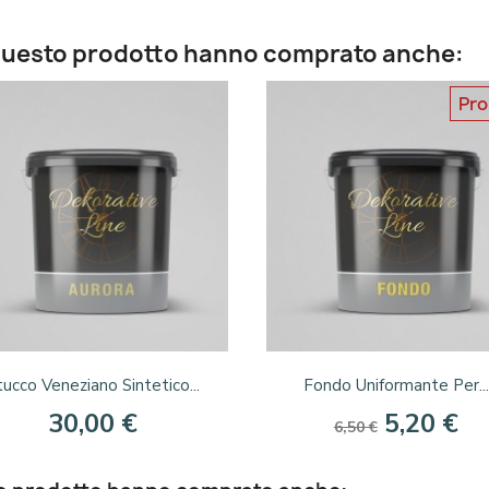
o questo prodotto hanno comprato anche:
Pr
Anteprima
Anteprima


tucco Veneziano Sintetico...
Fondo Uniformante Per...
30,00 €
5,20 €
6,50 €