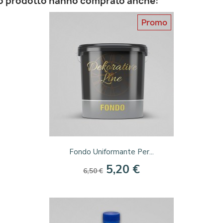
sto prodotto hanno comprato anche:
+117
Promo
Anteprima

Fondo Uniformante Per...
5,20 €
6,50 €