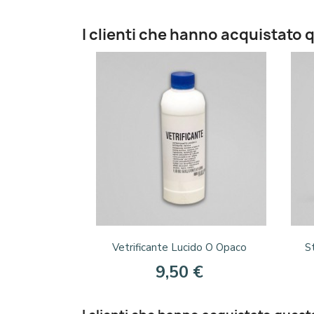
I clienti che hanno acquistat
Anteprima

Vetrificante Lucido O Opaco
S
9,50 €