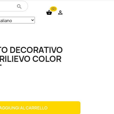
search
(0)
shopping_basket

TO DECORATIVO
RILIEVO COLOR
T
€
AGGIUNGI AL CARRELLO