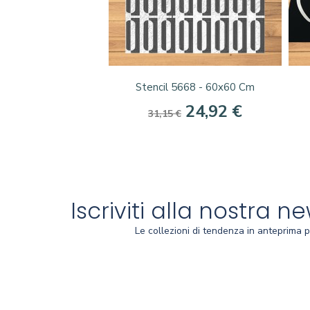
Anteprima

Stencil 5668 - 60x60 Cm
24,92 €
31,15 €
Iscriviti alla nostra n
Le collezioni di tendenza in anteprima p