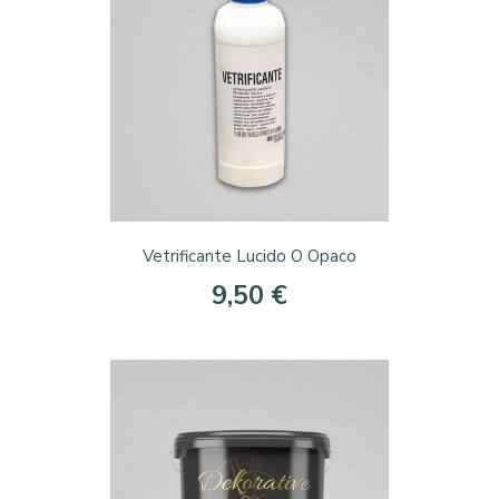
Anteprima

Vetrificante Lucido O Opaco
9,50 €