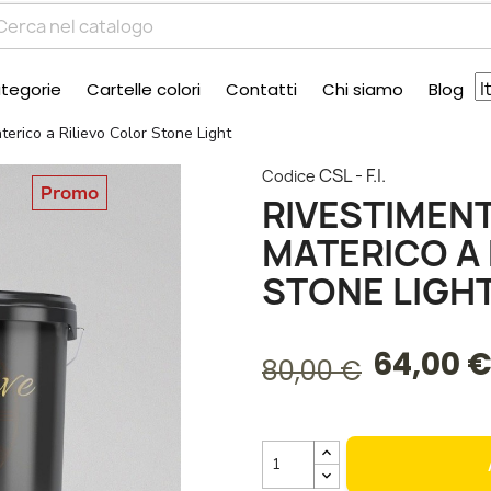
tegorie
Cartelle colori
Contatti
Chi siamo
Blog
erico a Rilievo Color Stone Light
CSL - F.I.
Codice
Promo
RIVESTIMEN
MATERICO A 
STONE LIGH
64,00 
80,00 €