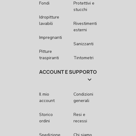
Fondi
Protettivi e
stucchi
Idropitture
lavabili
Rivestimenti
esterni
Impregnanti
Sanizzanti
Pitture
traspiranti
Tintometri
ACCOUNT E SUPPORTO

Il mio
Condizioni
account
generali
Storico
Resi e
ordini
recessi
Spedizione
Chi siamo