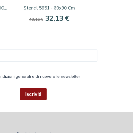
Anteprima

...
Stencil 5651 - 60x90 Cm
32,13 €
40,16 €