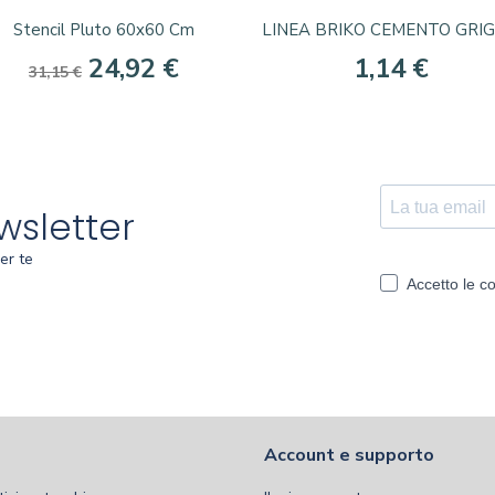
Anteprima
Anteprima


Stencil Pluto 60x60 Cm
LINEA BRIKO CEMENTO GRIGIO
24,92 €
1,14 €
31,15 €
ewsletter
er te
Account e supporto