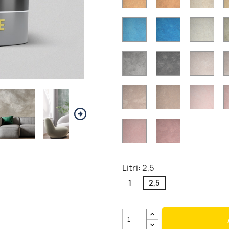
SD15
SD16
SD1
SD23
SD24
SD2
SD31
SD32
SD3
SD39
SD40
Litri: 2,5
1
2,5