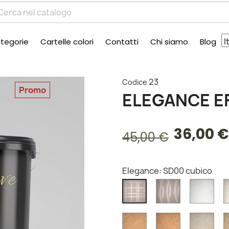
tegorie
Cartelle colori
Contatti
Chi siamo
Blog
23
Codice
Promo
ELEGANCE E
36,00 €
45,00 €
Elegance: SD00 cubico
SD00
SD0
SD00
Dune
cubico
SD07
SD08
SD0