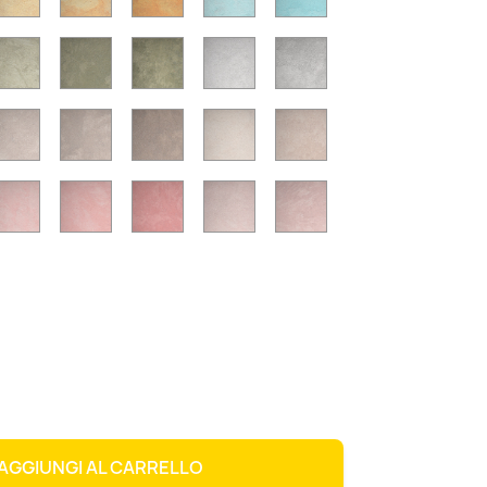
7
SD18
SD19
SD20
SD21
SD22
5
SD26
SD27
SD28
SD29
SD30
3
SD34
SD35
SD36
SD37
SD38
AGGIUNGI AL CARRELLO