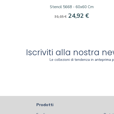
Anteprima

Stencil 5668 - 60x60 Cm
24,92 €
31,15 €
Iscriviti alla nostra n
Le collezioni di tendenza in anteprima p
Prodotti